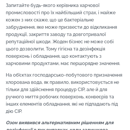
Запитайте будь-якого керівника харчової
промисловості про їх найбільший страх, і майже
кожен з них скаже, що це бактеріальне
забруднення, яке може призвести до відкликання
продукції, закриття заводу та довготривалої
репутаційної шкоди. Жоден бізнес не може собі
цього дозволити. Тому гігієна та дезінфекція
поверхонь і обладнання, що контактують з
харчовими продуктами, має першорядне значення.
На об’єктах господарсько-побутового призначення
хлорована вода, як правило, використовується не
тільки для здійснення процедур CIP, але й для
ручного миття робочих поверхонь, конвеєрів та
інших елементів обладнання, які не підпадають під
дію CIP.
Озон виявився альтернативним рішенням для
дезінфекції в тих випадках, коли залишкова