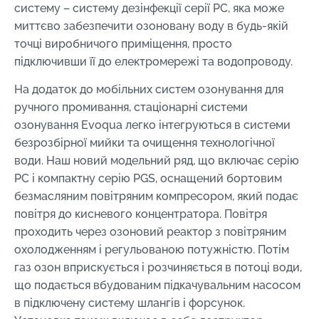
систему – систему дезінфекції серії PC, яка може
миттєво забезпечити озоновану воду в будь-якій
точці виробничого приміщення, просто
підключивши її до електромережі та водопроводу.
На додаток до мобільних систем озонування для
ручного промивання, стаціонарні системи
озонування Evoqua легко інтегруються в системи
безрозбірної мийки та очищення технологічної
води. Наш новий модельний ряд, що включає серію
PC і компактну серію PGS, оснащений бортовим
безмасляним повітряним компресором, який подає
повітря до кисневого концентратора. Повітря
проходить через озоновий реактор з повітряним
охолодженням і регульованою потужністю. Потім
газ озон вприскується і розчиняється в потоці води,
що подається вбудованим підкачувальним насосом
в підключену систему шлангів і форсунок.