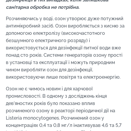
санітарна обробка не потрібна.
Розчиняючись у воді, озон утворює дуже потужний
антимікробний засіб. Озон виробляється з кисню за
допомогою електролізу (високочастотного
безшумного електричного розряду) і
використовується для дезінфекції питної води вже
понад сто років. Системи генераторів озону прості
в установці та експлуатації і можуть природним
чином виробляти озон для дезінфекції,
використовуючи лише повітря та електроенергію.
Озон не є чимось новим і для харчової
промисловості. В одному з досліджень кінця
дев’яностих років було показано вплив
розчиненого озону в реакторі періодичної дії на
Listeria monocytogenes. Розчинений озон у
концентраціях 0,4 та 0,8 мг/л інактивував 4,6 та 5,7