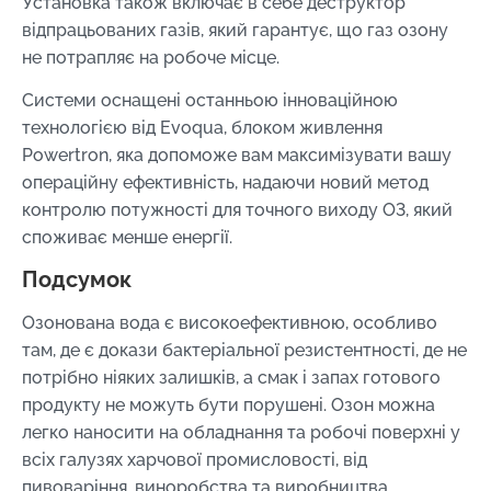
Установка також включає в себе деструктор
відпрацьованих газів, який гарантує, що газ озону
не потрапляє на робоче місце.
Системи оснащені останньою інноваційною
технологією від Evoqua, блоком живлення
Powertron, яка допоможе вам максимізувати вашу
операційну ефективність, надаючи новий метод
контролю потужності для точного виходу O3, який
споживає менше енергії.
Подсумок
Озонована вода є високоефективною, особливо
там, де є докази бактеріальної резистентності, де не
потрібно ніяких залишків, а смак і запах готового
продукту не можуть бути порушені. Озон можна
легко наносити на обладнання та робочі поверхні у
всіх галузях харчової промисловості, від
пивоваріння, виноробства та виробництва