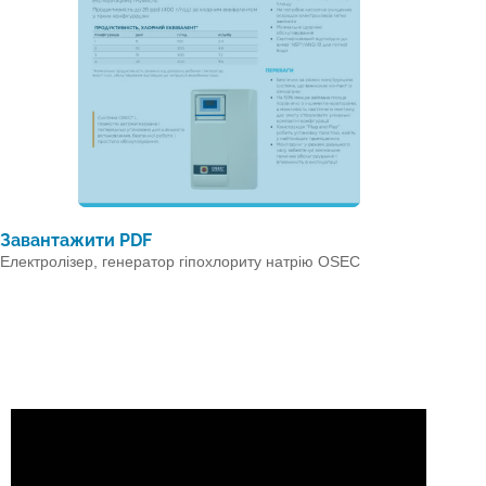
Завантажити PDF
Електролізер, генератор гіпохлориту натрію OSEC