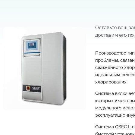
Оставьте ваш з
доставим его по
Производство гип
проблемы, связан
сжиженного хлора
идеальным решен
хлорирования.
Система включает
которых имеет вы
модульного испол
эксплуатационную
Система OSEC L п
быстрой установк