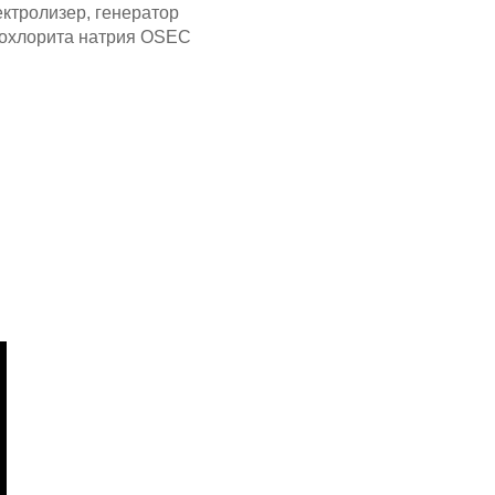
ктролизер, генератор
похлорита натрия OSEC