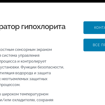
ратор гипохлорита
КОНТ
ВСЕ П
костным сенсорным экраном
я система управления
процесса и контролирует
установки. Функции безопасности,
нтиляция водорода и защита
их неотъемлемых защитных
процессом.
в широком температурном
и/или охладителях, сохраняя