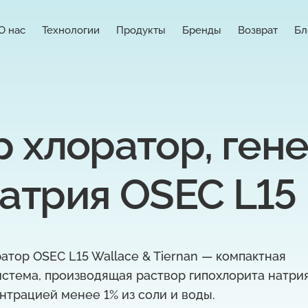
О нас
Технологии
Продукты
Бренды
Возврат
Бл
 хлоратор, гене
атрия OSEC L15
атор OSEC L15 Wallace & Tiernan — компактная
стема, производящая раствор гипохлорита натри
нтрацией менее 1% из соли и воды.