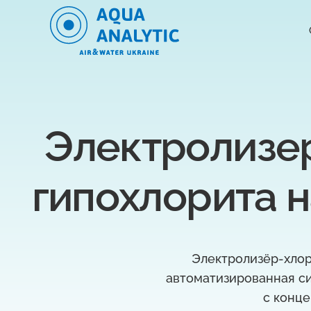
Электролизер
гипохлорита н
Электролизёр-хлор
автоматизированная си
с конце