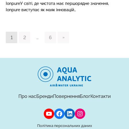
IonpureУ світі, де чистота має першорядне значення,
Ionpure виступає як маяк інновацій…
1
2
…
6
Про нас
Бренди
Повернення
Блог
Контакти
YouTube
Facebook
LinkedIn
Instagram
Політика персональних даних