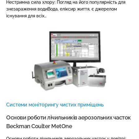
Нестримна сила хлору: Погляд на його популярність для
знезараження водиВода, еліксир життя, є джерелом
існування для всіх…
Системи моніторингу чистих приміщень
Основи роботи лічильників аерозольних часток
Beckman Coulter MetOne
Основи роботи лічильників аерозольних часток у повітрі: