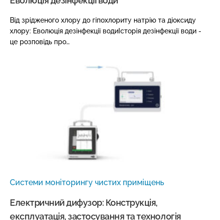
Еволюція дезінфекції води
Від зрідженого хлору до гіпохлориту натрію та діоксиду
хлору: Еволюція дезінфекції водиІсторія дезінфекції води -
це розповідь про…
Системи моніторингу чистих приміщень
Електричний дифузор: Конструкція,
експлуатація, застосування та технологія