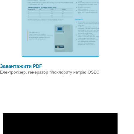
Завантажити PDF
Електролізер, генератор гіпохлориту натрію OSEC