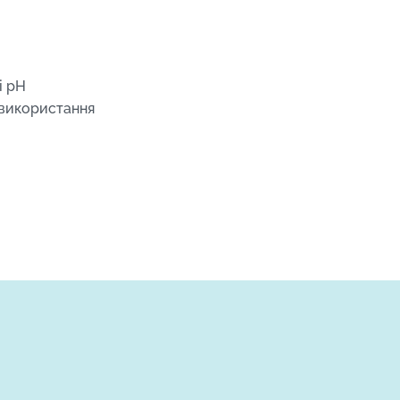
і рН
 використання