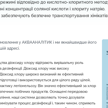
 режимі відповідно до кислотно-хлоритного метод
ні концентрації соляної кислоти і хлориту натрію.
забезпечують безпечне транспортування хімікатів
амовлення у АКВААНАЛІТИК і м
и якнайшвидше його
шій адресі.
тва діоксиду хлору відіграють вирішальну роль
та дезінфекції. Діоксид хлору має високу
. Діоксид хлору широко визнаний як ефективний
ідготовці і використовується для цілого ряду цілей,
актику легіонельозу. Він значно ефективніший за хлор
езпечних побічних продуктів. Оснащені передовою
вління, наші системи дозволяють точно дозувати
тимізувати процес дезінфекції і, таким чином, сприяють