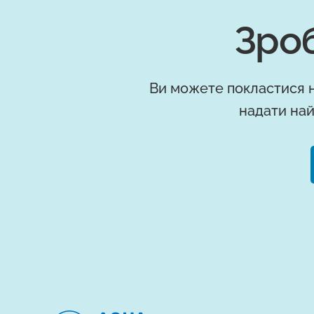
Зроб
Ви можете покластися н
надати най