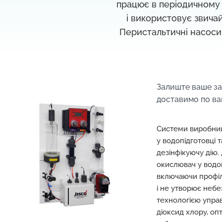
працює в періодичному
і використовує звичай
Перистальтичні насоси 
Залиште ваше з
доставимо по ва
Системи виробниц
у водопідготовці 
дезінфікуючу дію
окислювач у водоп
включаючи профіл
і не утворює неб
технологією упра
діоксид хлору, оп