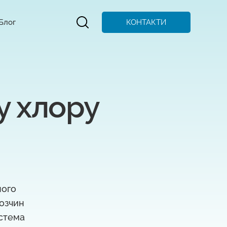
КОНТАКТИ
Блог
 хлору 
ного
розчин
истема