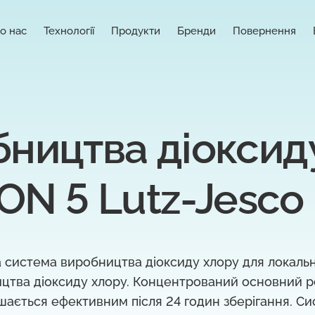
о нас
Технології
Продукти
Бренди
Повернення
ництва діоксиду
N 5 Lutz-Jesco
 система виробництва діоксиду хлору для локаль
ицтва діоксиду хлору. Концентрований основний 
ишається ефективним після 24 годин зберігання. С