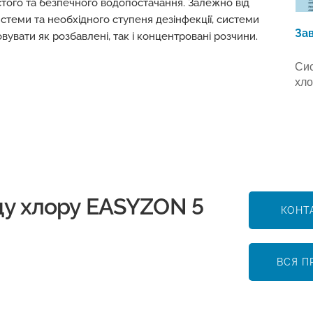
того та безпечного водопостачання. Залежно від
стеми та необхідного ступеня дезінфекції, системи
За
увати як розбавлені, так і концентровані розчини.
Сис
хло
ду хлору EASYZON 5
КОНТ
ВСЯ П