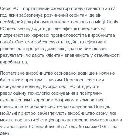
Серія PC – портативний озонатор продуктивністю 36 г/
год, який забезпечує розчинений озон там, де він
необхідний для різноманітних застосувань на місці. Серія
PC ідеально підходить для дезінфекції поверхонь на
підприємствах харчової промисловості та виробництва
напоїв. Системи забезпечують надійні та ефективні
рішення для процесів дезінфекції, даючи вимірювані
результати, які дають клієнтам впевненість у стабільності
виробництва.
Портативне виробництво озонованої води ще ніколи не
було таким простим і гнучким. Переносні системи
озонування води від Evoqua серії PC об’єднують
революційну технологію озонування з повітряним
охолодженням і коронним розрядом в компактних і
повністю інтегрованих системах озонування. Ці міцні,
мобільні пристрої забезпечують виробництво озону, яке
можна порівняти зі стаціонарно встановленими озоновими
установками. PC виробляє 36 г/год, або майже 0.9 кг на
день.