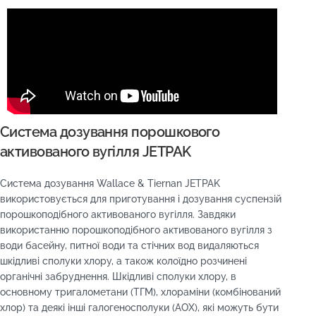
Система дозування порошкового
активованого вугілля JETPAK
Система дозування Wallace & Tiernan JETPAK
використовується для приготування і дозування суспензій
порошкоподібного активованого вугілля. Завдяки
використанню порошкоподібного активованого вугілля з
води басейну, питної води та стічних вод видаляються
шкідливі сполуки хлору, а також колоїдно розчинені
органічні забруднення. Шкідливі сполуки хлору, в
основному тригалометани (ТГМ), хлораміни (комбінований
хлор) та деякі інші галогеносполуки (АОХ), які можуть бути