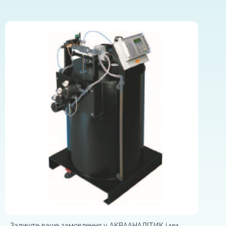
Залиште ваше замовлення у АКВААНАЛІТИК і м
и