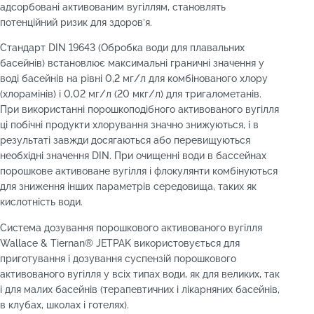
адсорбовані активованим вугіллям, становлять
потенційний ризик для здоров’я.
Стандарт DIN 19643 (Обробка води для плавальних
басейнів) встановлює максимальні граничні значення у
воді басейнів на рівні 0,2 мг/л для комбінованого хлору
(хлорамінів) і 0,02 мг/л (20 мкг/л) для тригалометанів.
При використанні порошкоподібного активованого вугілля
ці побічні продукти хлорування значно знижуються, і в
результаті завжди досягаються або перевищуються
необхідні значення DIN. При очищенні води в бассейнах
порошкове активоване вугілля і флокулянти комбінуються
для зниження інших параметрів середовища, таких як
кислотність води.
Система дозування порошкового активованого вугілля
Wallace & Tiernan® JETPAK використовується для
приготування і дозування суспензій порошкового
активованого вугілля у всіх типах води, як для великих, так
і для малих басейнів (терапевтичних і лікарняних басейнів,
в клубах, школах і готелях).