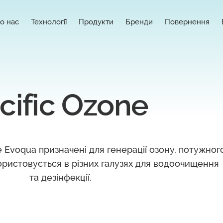
о нас
Технології
Продукти
Бренди
Повернення
cific Ozone
e Evoqua призначені для генерації озону, потужног
ористовується в різних галузях для водоочищення
та дезінфекції.