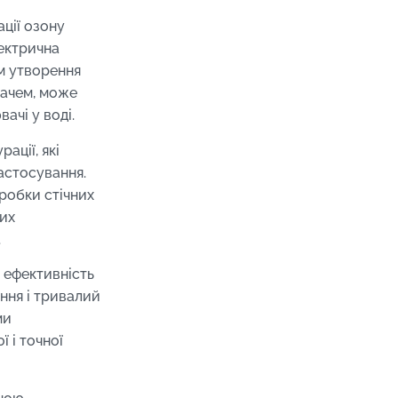
ції озону
ектрична
ім утворення
вачем, може
ачі у воді.
ації, які
астосування.
робки стічних
них
.
 ефективність
ання і тривалий
ми
 і точної