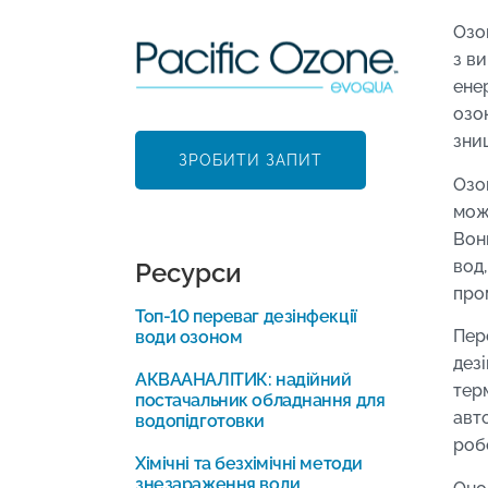
Озо
з в
ене
озо
знищ
ЗРОБИТИ ЗАПИТ
Озон
мож
Вон
вод,
Ресурси
про
Топ-10 переваг дезінфекції
Пер
води озоном
дезі
АКВААНАЛІТИК: надійний
тер
постачальник обладнання для
авт
водопідготовки
роб
Хімічні та безхімічні методи
знезараження води