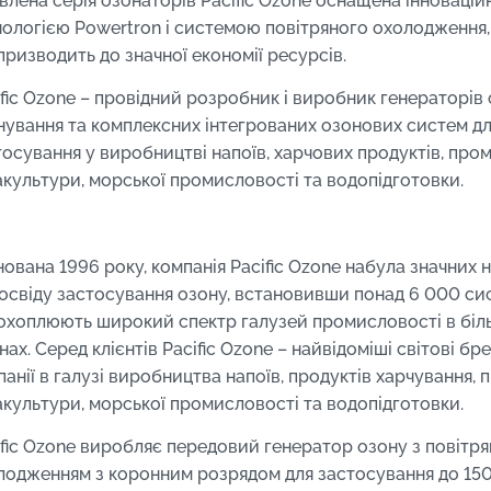
влена серія озонаторів Pacific Ozone оснащена інноваці
нологією Powertron і системою повітряного охолодження,
призводить до значної економії ресурсів.
ific Ozone – провідний розробник і виробник генераторів 
нування та комплексних інтегрованих озонових систем д
тосування у виробництві напоїв, харчових продуктів, про
акультури, морської промисловості та водопідготовки.
нована 1996 року, компанія Pacific Ozone набула значних 
досвіду застосування озону, встановивши понад 6 000 си
охоплюють широкий спектр галузей промисловості в біл
нах. Серед клієнтів Pacific Ozone – найвідоміші світові бр
панії в галузі виробництва напоїв, продуктів харчування, 
акультури, морської промисловості та водопідготовки.
ific Ozone виробляє передовий генератор озону з повітр
лодженням з коронним розрядом для застосування до 150