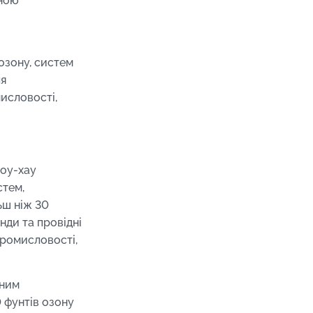
йною
озону, систем
ля
мисловості,
ноу-хау
стем,
ьш ніж 30
енди та провідні
промисловості,
яним
 фунтів озону