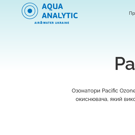
Пр
Pa
Озонатори Pacific Ozon
окиснювача, який вик