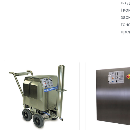
на 
і ко
засн
ген
пре