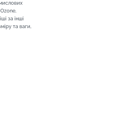
омислових
 Ozone,
ші за інші
міру та ваги,