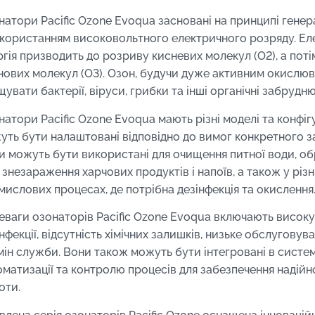
натори Pacific Ozone Evoqua засновані на принципі генера
икористанням високовольтного електричного розряду. Ел
ргія призводить до розриву кисневих молекул (O2), а пот
нових молекул (O3). Озон, будучи дуже активним окислю
увати бактерії, віруси, грибки та інші органічні забруднюв
атори Pacific Ozone Evoqua мають різні моделі та конфігур
уть бути налаштовані відповідно до вимог конкретного з
и можуть бути використані для очищення питної води, об
 знезараження харчових продуктів і напоїв, а також у різ
мислових процесах, де потрібна дезінфекція та окислення
еваги озонаторів Pacific Ozone Evoqua включають високу
нфекції, відсутність хімічних залишків, низьке обслуговув
мін служби. Вони також можуть бути інтегровані в систе
оматизації та контролю процесів для забезпечення надійної
оти.