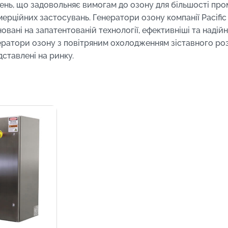
день, що задовольняє вимогам до озону для більшості пр
мерційних застосувань. Генератори озону компанії Pacific
овані на запатентованій технології, ефективніші та надійні
ератори озону з повітряним охолодженням зіставного роз
дставлені на ринку.