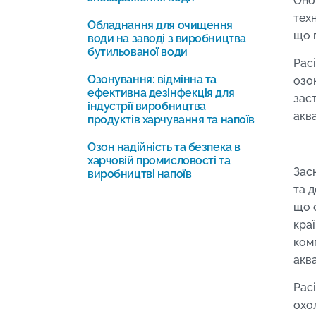
Оно
тех
Обладнання для очищення
що 
води на заводі з виробництва
бутильованої води
Pac
Озонування: відмінна та
озо
ефективна дезінфекція для
зас
індустрії виробництва
акв
продуктів харчування та напоїв
Озон надійність та безпека в
харчовій промисловості та
Зас
виробництві напоїв
та 
що 
краї
ком
акв
Pac
охо