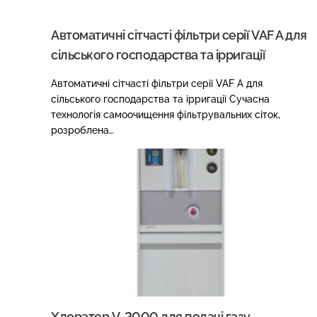
Автоматичні сітчасті фільтри серії VAF A для
сільського господарства та ірригації
Автоматичні сітчасті фільтри серії VAF A для
сільського господарства та ірригації Сучасна
технологія самоочищення фільтрувальних сіток,
розроблена…
Хлоратор V-2000 для подачі газу