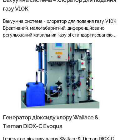
газу V10K
Вакуумна система - хлоратор для подання газу V10K
Ефективний, малогабаритний, диференційовано
регульований живильник газу зі стандартизованою,…
Генератор діоксиду хлору Wallace &
Tiernan DIOX-С Evoqua
Генератор діоксиду хлору Wallace & Tiernan DIOX-С