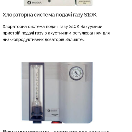
Хлораторна система подачі газу S10K
Хлораторна система подачі газу S10K Вакуумний
пристрій подачі газу з акустичним регулюванням для
низькопродуктивних дозаторів Залиште…
Вакуумна система – хлоратор для подання