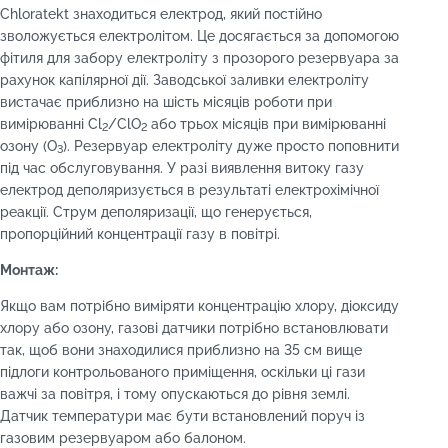
Chloratekt знаходиться електрод, який постійно
зволожується електролітом. Це досягається за допомогою
фітиля для забору електроліту з прозорого резервуара за
рахунок капілярної дії. Заводської заливки електроліту
вистачає приблизно на шість місяців роботи при
вимірюванні Cl
/ClO
або трьох місяців при вимірюванні
2
2
озону (O
). Резервуар електроліту дуже просто поповнити
3
під час обслуговування. У разі виявлення витоку газу
електрод деполяризується в результаті електрохімічної
реакції. Струм деполяризації, що генерується,
пропорційний концентрації газу в повітрі.
Монтаж:
Якщо вам потрібно виміряти концентрацію хлору, діоксиду
хлору або озону, газові датчики потрібно встановлювати
так, щоб вони знаходилися приблизно на 35 см вище
підлоги контрольованого приміщення, оскільки ці гази
важчі за повітря, і тому опускаються до рівня землі.
Датчик температури має бути встановлений поруч із
газовим резервуаром або балоном.