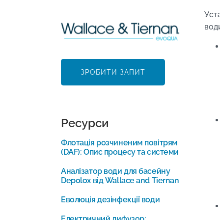
Уст
води
ЗРОБИТИ ЗАПИТ
Ресурси
Флотація розчиненим повітрям
(DAF): Опис процесу та системи
Аналізатор води для басейну
Depolox від Wallace and Tiernan
Еволюція дезінфекції води
Електричний дифузор: