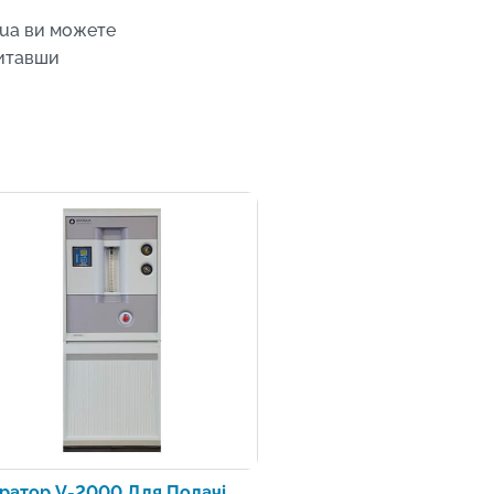
qua ви можете
читавши
ратор V-2000 Для Подачі