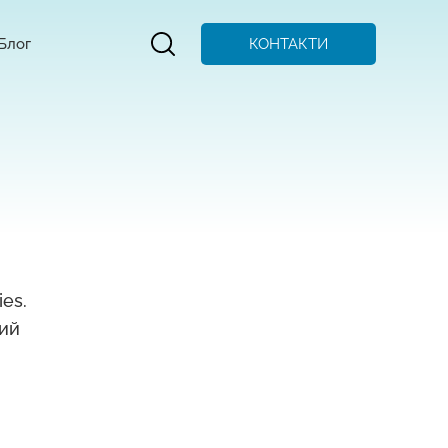
КОНТАКТИ
Блог
es.
мий