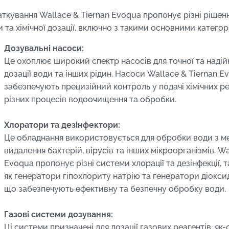
аткування Wallace & Tiernan Evoqua пропонує різні рішен
 та хімічної дозації, включно з такими основними категор
Дозувальні насоси:
Це охоплює широкий спектр насосів для точної та надійн
дозації води та інших рідин. Насоси Wallace & Tiernan E
забезпечують прецизійний контроль у подачі хімічних ре
різних процесів водоочищення та обробки.
Хлоратори та дезінфектори:
Це обладнання використовується для обробки води з 
видалення бактерій, вірусів та інших мікроорганізмів. Wa
Evoqua пропонує різні системи хлорації та дезінфекції, т
як генератори гіпохлориту натрію та генератори діокси
що забезпечують ефективну та безпечну обробку води.
Газові системи дозування:
Ці системи призначені для дозації газових реагентів, як-