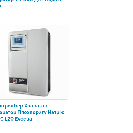
у
ктролізер Хлоратор,
ератор Гіпохлориту Натрію
C L20 Evoqua