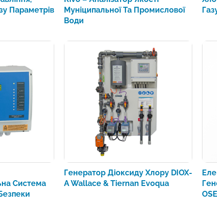
зу Параметрів
Муніципальної Та Промислової
Газ
Води
Генератор Діоксиду Хлору DIOX-
Еле
ьна Система
A Wallace & Tiernan Evoqua
Ген
Безпеки
OSE