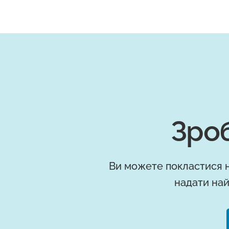
Зроб
Ви можете покластися н
надати най