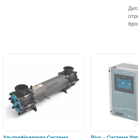
Дет
отр
бро
Ультрафіолетова Система
Rivo – Система Упр