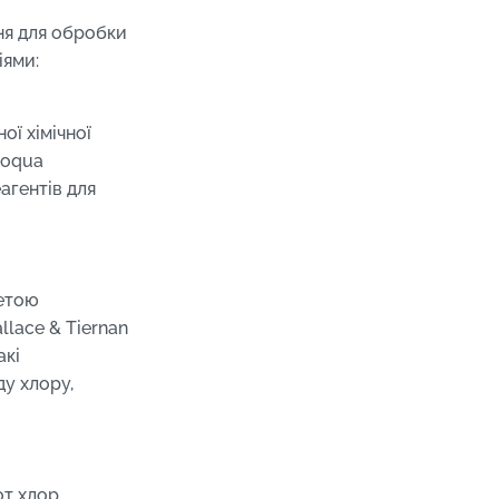
ня для обробки
іями:
ої хімічної
voqua
агентів для
метою
llace & Tiernan
акі
ду хлору,
от хлор,