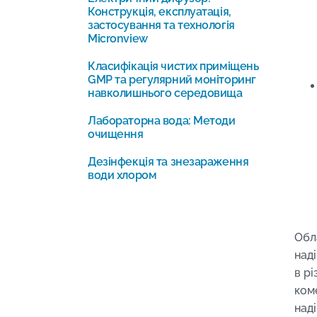
Конструкція, експлуатація,
застосування та технологія
Micronview
Класифікація чистих приміщень
GMP та регулярний моніторинг
навколишнього середовища
Лабораторна вода: Методи
очищення
Дезінфекція та знезараження
води хлором
Обл
над
в р
коме
над