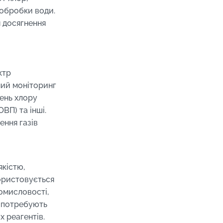
х обробки води.
я досягнення
ктр
ний моніторинг
вень хлору
ВП) та інші.
ення газів
якістю,
ористовується
ромисловості,
кі потребують
х реагентів.