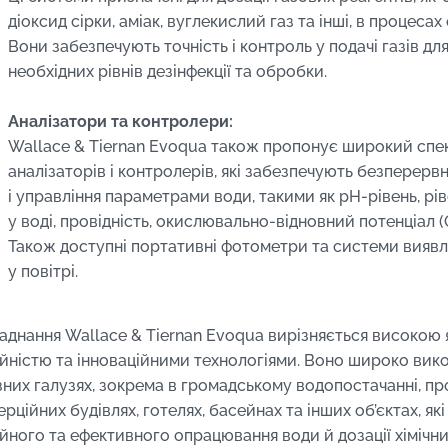
діоксид сірки, аміак, вуглекислий газ та інші, в процеса
Вони забезпечують точність і контроль у подачі газів дл
необхідних рівнів дезінфекції та обробки.
Аналізатори та контролери:
Wallace & Tiernan Evoqua також пропонує широкий спе
аналізаторів і контролерів, які забезпечують безперерв
і управління параметрами води, такими як pH-рівень, рі
у воді, провідність, окислювально-відновний потенціал (О
Також доступні портативні фотометри та системи виявл
у повітрі.
аднання Wallace & Tiernan Evoqua вирізняється високою 
ійністю та інноваційними технологіями. Воно широко вик
ізних галузях, зокрема в громадському водопостачанні, п
рційних будівлях, готелях, басейнах та інших об’єктах, я
ійного та ефективного опрацювання води й дозації хімічни