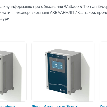
альну інформацію про обладнання Wallace & Tiernan Evo
имати в інженерів компанії АКВААНАЛІТИК, а також про
шури.
авління,
Rivo – Аналізатор Якості
Хло