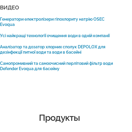
ВИДЕО
Генератори електролізери гіпохлориту натрію OSEC 
Evoqua
Усі найкращі технології очищення води в одній компанії
Аналізатор та дозатор хлорних сполук DEPOLOX для 
дезінфекції питної води та води в басейні
Самопромивний та самоочисний перлітовий фільтр води 
Defender Evoqua для басейну
Продукты