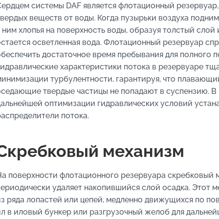
Сердцем системы DAF является флотационный резервуар,
твердых веществ от воды. Когда пузырьки воздуха подни
к ним хлопья на поверхность воды, образуя толстый слой
остается осветленная вода. Флотационный резервуар сп
обеспечить достаточное время пребывания для полного п
Гидравлические характеристики потока в резервуаре тщ
минимизации турбулентности, гарантируя, что плавающий
оседающие твердые частицы не попадают в суспензию. В 
дальнейшей оптимизации гидравлических условий устан
распределители потока.
Скребковый механизм
На поверхности флотационного резервуара скребковый 
периодически удаляет накопившийся слой осадка. Этот 
из ряда лопастей или цепей, медленно движущихся по по
ил в иловый бункер или разгрузочный желоб для дальней