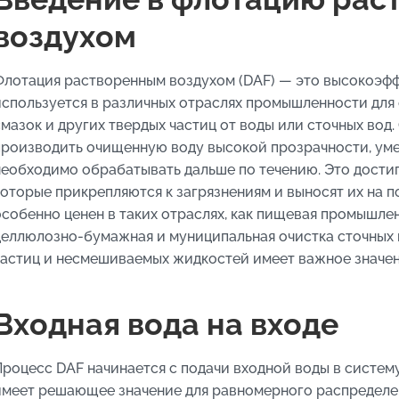
воздухом
Флотация растворенным воздухом (DAF) — это высокоэфф
используется в различных отраслях промышленности для 
смазок и других твердых частиц от воды или сточных вод
производить очищенную воду высокой прозрачности, уме
необходимо обрабатывать дальше по течению. Это достиг
которые прикрепляются к загрязнениям и выносят их на п
особенно ценен в таких отраслях, как пищевая промышлен
целлюлозно-бумажная и муниципальная очистка сточных 
частиц и несмешиваемых жидкостей имеет важное значен
Входная вода на входе
Процесс DAF начинается с подачи входной воды в систему
имеет решающее значение для равномерного распределен