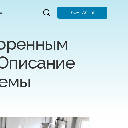
КОНТАКТЫ
ог
воренным
 Описание
темы