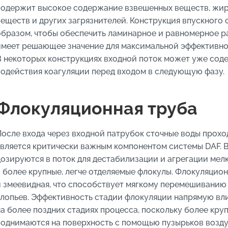
содержит высокое содержание взвешенных веществ, жиров
веществ и других загрязнителей. Конструкция впускного
образом, чтобы обеспечить ламинарное и равномерное ра
имеет решающее значение для максимальной эффективно
В некоторых конструкциях входной поток может уже сод
содействия коагуляции перед входом в следующую фазу.
Флокуляционная труба
После входа через входной патрубок сточные воды проход
является критически важным компонентом системы DAF. В
дозируются в поток для дестабилизации и агрегации мел
в более крупные, легче отделяемые флокулы. Флокуляционн
и змеевидная, что способствует мягкому перемешивани
хлопьев. Эффективность стадии флокуляции напрямую вл
на более поздних стадиях процесса, поскольку более кру
поднимаются на поверхность с помощью пузырьков возду