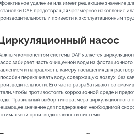
Эффективное удаление ила имеет решающее значение дл
установки DAF, предотвращая чрезмерное накопление ил
производительность и привести к эксплуатационным тру
Циркуляционный насос
Важным компонентом системы DAF является циркуляцион
насос забирает часть очищенной воды из флотационного 
давлением и направляет в камеру насыщения для раствор
способен перекачивать воду, содержащую воздух, без ка
производительности. Его часто разрабатывают со смач
стали, чтобы противостоять коррозионной среде и пред
воды. Правильный выбор типоразмера циркуляционного 
решающее значение для поддержания необходимой скор
оптимальной производительности системы.