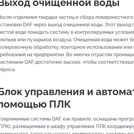
Выход очищенной воды
После отделения твердых частиц и сбора поверхностного
установки DAF через выход очищенной воды. Этот выход п
чистой воде покидать систему в контролируемых условия
хлопьев или пузырьков воздуха. Очищенная вода может 
полировочную обработку, повторное использование или 
требований на предприятии. Во многих отраслях промыш
системами DAF, достаточно высоко, чтобы соответствов
сброса.
Блок управления и автома
помощью ПЛК
Современные системы DAF, как правило, оснащены прог
(ПЛК), размещенным в шкафу управления. ПЛК координир
компонентов, таких как насосы, компрессоры, системы до