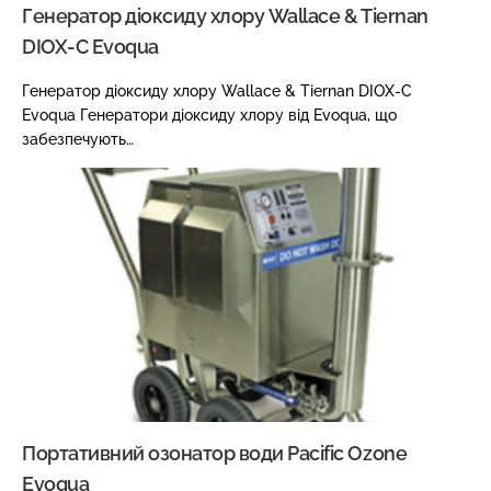
Генератор діоксиду хлору Wallace & Tiernan
DIOX-С Evoqua
Генератор діоксиду хлору Wallace & Tiernan DIOX-С
Evoqua Генератори діоксиду хлору від Evoqua, що
забезпечують…
Портативний озонатор води Pacific Ozone
Evoqua