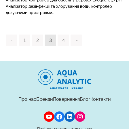
Аналізатор контролер для басейну Depolox Evoqua Cl₂/pH
Аналізатор дезінфекції та хлорування води, контролер
дозуючими пристроями…
1
2
3
4
Про нас
Бренди
Повернення
Блог
Контакти
YouTube
Facebook
LinkedIn
Instagram
Політика персональних даних