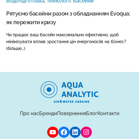
Водопідготовка
,
Технології: Басейни
Рятуємо басейни разом з обладнанням Evoqua:
як пережити кризу
Чи працює ваш басейн максимально ефективно, щоб
мінімізувати вплив зростання цін енергоносіїв на бізнес?
(більше…)
Про нас
Бренди
Повернення
Блог
Контакти
YouTube
Facebook
LinkedIn
Instagram