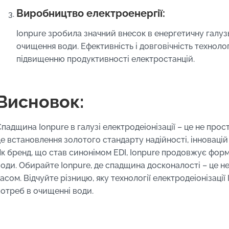
Виробництво електроенергії:
Ionpure зробила значний внесок в енергетичну галуз
очищення води. Ефективність і довговічність техноло
підвищенню продуктивності електростанцій.
Висновок:
падщина Ionpure в галузі електродеіонізації – це не прост
це встановлення золотого стандарту надійності, інновацій
Як бренд, що став синонімом EDI, Ionpure продовжує фор
оди. Обирайте Ionpure, де спадщина досконалості – це не 
асом. Відчуйте різницю, яку технології електродеіонізаці
потреб в очищенні води.