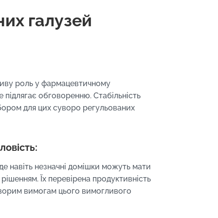
них галузей
жливу роль у фармацевтичному
е підлягає обговоренню. Стабільність
ибором для цих суворо регульованих
ловість:
 де навіть незначні домішки можуть мати
им рішенням. Їх перевірена продуктивність
суворим вимогам цього вимогливого