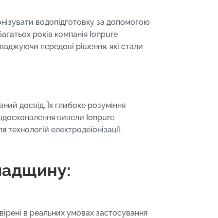
іонізувати водопідготовку за допомогою
багатьох років компанія Ionpure
ваджуючи передові рішення, які стали
ний досвід. Їх глибоке розуміння
вдосконалення вивели Ionpure
я технологій електродеіонізації.
падщину:
евірені в реальних умовах застосування