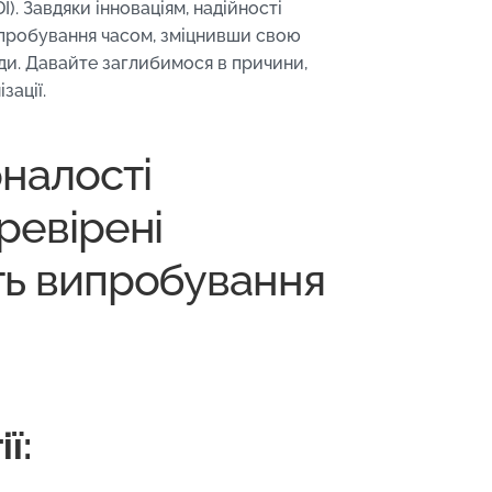
). Завдяки інноваціям, надійності
ипробування часом, зміцнивши свою
оди. Давайте заглибимося в причини,
зації.
налості
еревірені
ють випробування
ї: