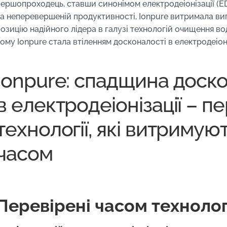
першопроходець, ставши синонімом електродеіонізації (EDI
та неперевершеній продуктивності, Ionpure витримала в
позицію надійного лідера в галузі технологій очищення в
ому Ionpure стала втіленням досконалості в електродеіоні
Ionpure: спадщина доско
в електродеіонізації – п
технології, які витриму
часом
Перевірені часом технологі