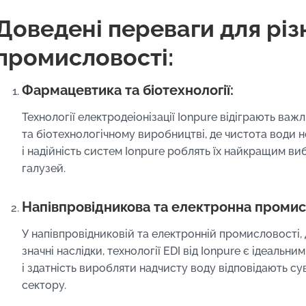
Доведені переваги для різ
промисловості:
Фармацевтика та біотехнології:
Технології електродеіонізації Ionpure відіграють ва
та біотехнологічному виробництві, де чистота води н
і надійність систем Ionpure роблять їх найкращим в
галузей.
Напівпровідникова та електронна промис
У напівпровідниковій та електронній промисловості,
значні наслідки, технології EDI від Ionpure є ідеальн
і здатність виробляти надчисту воду відповідають 
сектору.