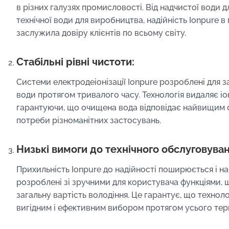
в різних галузях промисловості. Від надчистої води 
технічної води для виробництва, надійність Ionpure в 
заслужила довіру клієнтів по всьому світу.
Стабільні рівні чистоти:
Системи електродеіонізації Ionpure розроблені для з
води протягом тривалого часу. Технологія видаляє і
гарантуючи, що очищена вода відповідає найвищим с
потреби різноманітних застосувань.
Низькі вимоги до технічного обслуговуван
Прихильність Ionpure до надійності поширюється і н
розроблені зі зручними для користувача функціями, 
загальну вартість володіння. Це гарантує, що технол
вигідним і ефективним вибором протягом усього тер