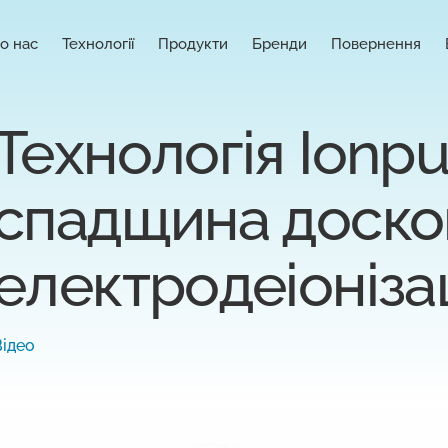
о нас
Технології
Продукти
Бренди
Повернення
Технологія Ionpu
спадщина доско
електродеіонізац
Відео