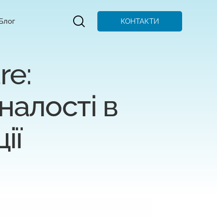
КОНТАКТИ
Блог
re:
налості в
ії