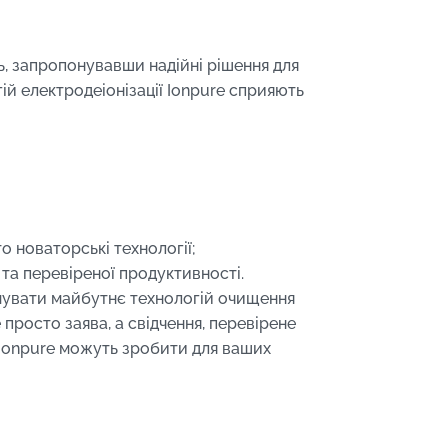
ь, запропонувавши надійні рішення для
гій електродеіонізації Ionpure сприяють
о новаторські технології;
 та перевіреної продуктивності.
мувати майбутнє технологій очищення
просто заява, а свідчення, перевірене
ї Ionpure можуть зробити для ваших