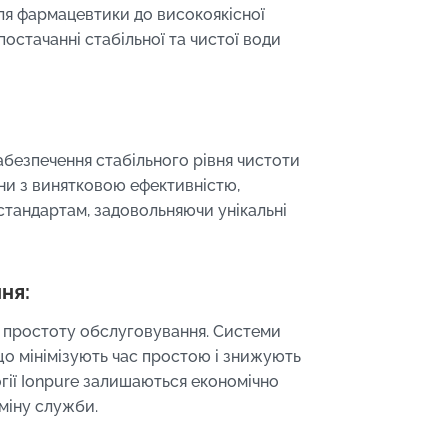
для фармацевтики до високоякісної
постачанні стабільної та чистої води
абезпечення стабільного рівня чистоти
они з винятковою ефективністю,
тандартам, задовольняючи унікальні
ня:
а простоту обслуговування. Системи
що мінімізують час простою і знижують
огії Ionpure залишаються економічно
міну служби.