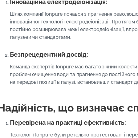
Інноваційна електродеіонізація:
Шлях компанії Ionpure почався з прагнення революц
інноваційної технології електродеіонізації. Протягом 
постійно розширювала межі електродеіонізації, впро
галузевими стандартами.
Безпрецедентний досвід:
Команда експертів Ionpure має багаторічний колектив
проблем очищення води та прагнення до постійного 
на передові позиції в галузі, встановивши стандарт дл
Надійність, що визначає с
Перевірена на практиці ефективність:
Технології Ionpure були ретельно протестовані і пер