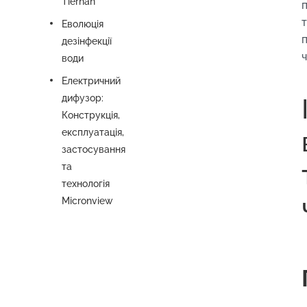
Tiernan
Еволюція
дезінфекції
ч
води
Електричний
дифузор:
Конструкція,
експлуатація,
застосування
та
технологія
Micronview