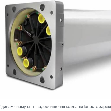
У динамічному світі водоочищення компанія Ionpure заре