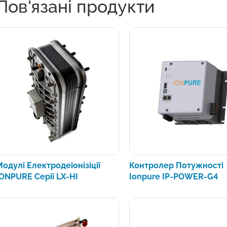
Пов'язані продукти
Модулі Електродеіонізіції
Контролер Потужності
IONPURE Серії LX-HI
Ionpure IP-POWER-G4