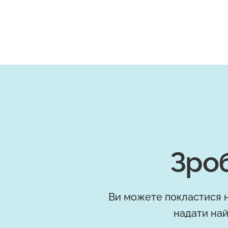
Зроб
Ви можете покластися н
надати най