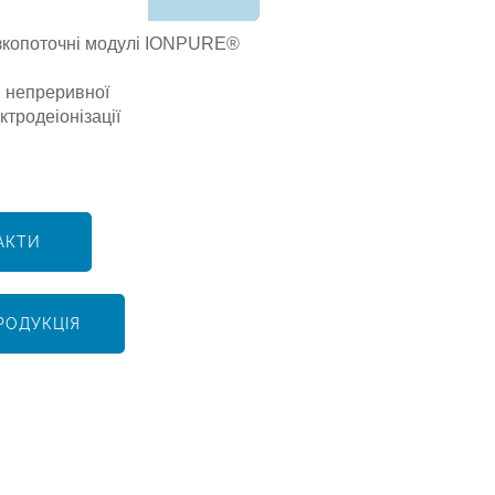
зкопоточні модулі IONPURE®
 непреривної
ктродеіонізації
АКТИ
РОДУКЦІЯ