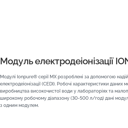
Модуль електродеіонізації I
Модулі Ionpure® серії MX розроблені за допомогою надій
електродеіонізації (CEDI). Робочі характеристики даних м
виробництва високочистої води у лабораторіях та мало
широкому робочому діапазону (30-500 л/год) дані модулі
з одним модулем.