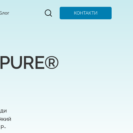
КОНТАКТИ
Блог
NPURE® 
оди
-який
IP-