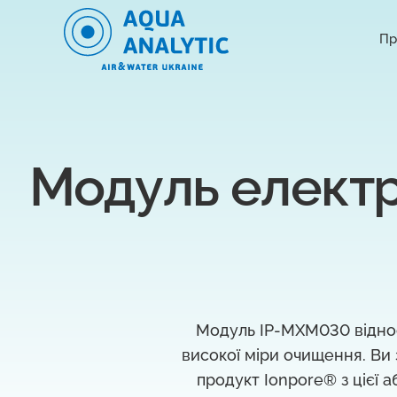
Пр
Модуль електр
Модуль IP-MXM030 віднос
високої міри очищення. Ви
продукт Ionpore® з цієї 