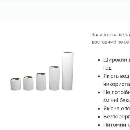
Залиште ваше з
доставимо по ва
Широкий д
год
Якість вод
використан
Не потрібн
змінні бак
Якісна еле
Безперер
Питомий о