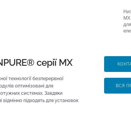
Ни
MX
для
еле
ONPURE® серії MX
КОНТ
ної технології безперервної
одулів оптимізовані для
ВСЯ П
потужних системах. Завдяки
 відмінно підходять для установок