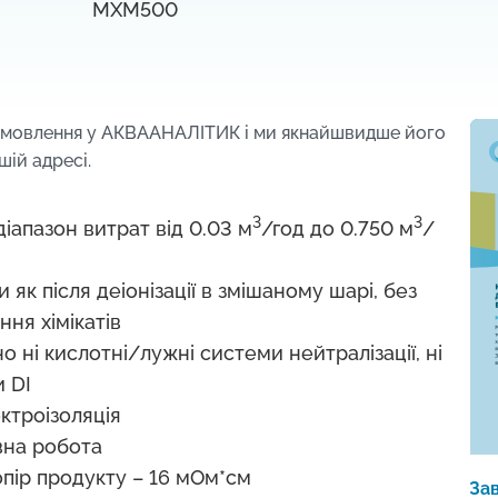
MXM500
амовлення у АКВААНАЛІТИК і м
и якнайшвидше його
шій адресі.
3
3
іапазон витрат від 0.03 м
/год до 0.750 м
/
и як після деіонізації в змішаному шарі, без
ня хімікатів
о ні кислотні/лужні системи нейтралізації, ні
и DI
ктроізоляція
вна робота
пір продукту – 16 мОм*см
За