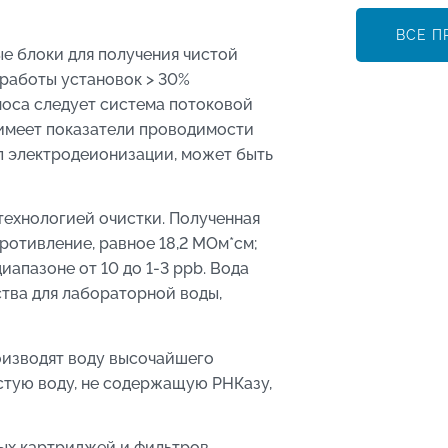
ВСЕ П
е блоки для получения чистой
 работы установок > 30%
моса следует система потоковой
имеет показатели проводимости
ап электродеионизации, может быть
ехнологией очистки. Полученная
ротивление, равное 18,2 МОм*см;
апазоне от 10 до 1-3 ppb. Вода
ства для лабораторной воды,
оизводят воду высочайшего
стую воду, не содержащую РНКазу,
ых картриджей и фильтров.