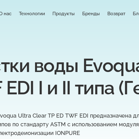
О нас
Технологии
Продукты
Бренды
Возврат
Бл
ки воды Evoqua 
EDI I и II типа (
voqua Ultra Clear TP ED TWF EDI предназначена д
 типов по стандарту ASTM с использованием модул
лектродеионизации IONPURE