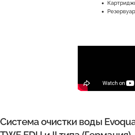
Картридж
Резервуар
Система очистки воды Evoqua 
TWF EDI I и II типа (Германия)