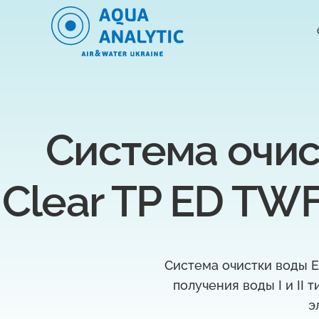
Система очист
Clear TP ED TWF 
Система очистки воды E
получения воды I и II
э