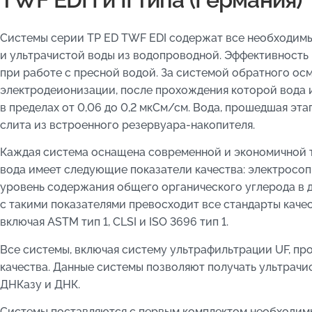
Системы серии TP ED TWF EDI содержат все необходимы
и ультрачистой воды из водопроводной. Эффективность
при работе с пресной водой. За системой обратного ос
электродеионизации, после прохождения которой вода 
в пределах от 0,06 до 0,2 мкСм/см. Вода, прошедшая эт
слита из встроенного резервуара-накопителя.
Каждая система оснащена современной и экономичной т
вода имеет следующие показатели качества: электросоп
уровень содержания общего органического углерода в ди
с такими показателями превосходит все стандарты каче
включая ASTM тип 1, CLSI и ISO 3696 тип 1.
Все системы, включая систему ультрафильтрации UF, пр
качества. Данные системы позволяют получать ультрачи
ДНКазу и ДНК.
Системы поставляются с первым комплектом необходим