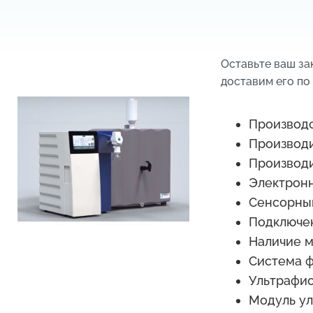
Оставьте ваш з
доставим его по
Производс
Производи
Производи
Электрон
Сенсорный
Подключен
Наличие 
Система 
Ультрафио
Модуль у