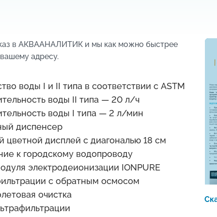
аказ в АКВААНАЛИТИК и мы как можно быстрее
 вашему адресу.
тво воды I и II типа в соответствии с ASTM
тельность воды II типа — 20 л/ч
тельность воды I типа — 2 л/мин
ный диспенсер
 цветной дисплей с диагональю 18 см
ие к городскому водопроводу
модуля электродеионизации IONPURE
фильтрации с обратным осмосом
летовая очистка
Ск
льтрафильтрации