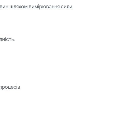
овин шляхом вимірювання сили
ність.
процесів