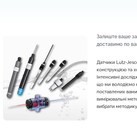
Залиште ваше з
доставимо по ва
Датчики Lutz-Jes
конструкцією та 
Інтенсивні дослід
що ми володіємо 
поставлених вами
вимірювальні мет
вибрати методику,