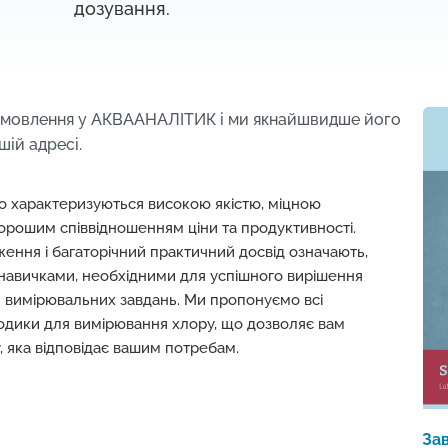
дозування.
амовлення у АКВААНАЛІТИК і м
и якнайшвидше його
шій адресі.
co характеризуються високою якістю, міцною
хорошим співвідношенням ціни та продуктивності.
ження і багаторічний практичний досвід означають,
навичками, необхідними для успішного вирішення
 вимірювальних завдань. Ми пропонуємо всі
одики для вимірювання хлору, що дозволяє вам
 яка відповідає вашим потребам.
За