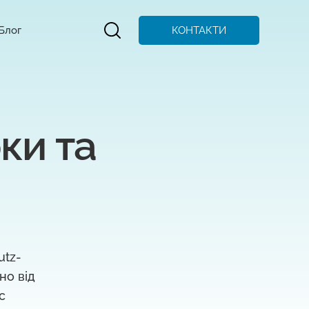
КОНТАКТИ
Блог
и та 
utz-
но від
с