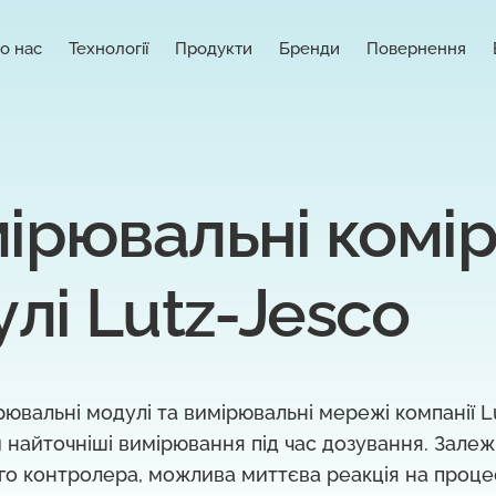
о нас
Технології
Продукти
Бренди
Повернення
ірювальні комірк
лі Lutz-Jesco
рювальні модулі та вимірювальні мережі компанії L
найточніші вимірювання під час дозування. Залеж
ого контролера, можлива миттєва реакція на проце