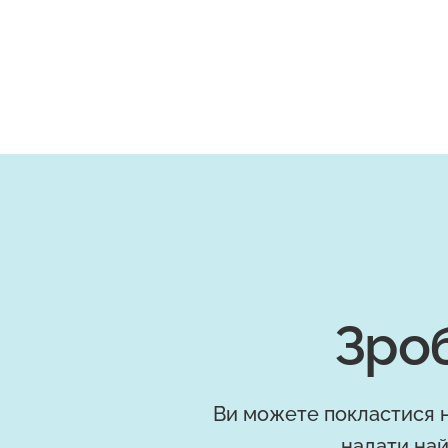
Зроб
Ви можете покластися н
надати най