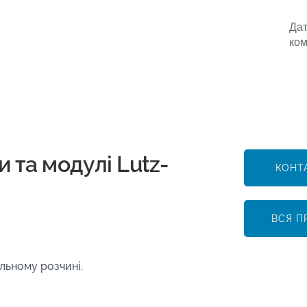
Дат
ком
 та модулі Lutz-
КОНТ
ВСЯ П
льному розчині.