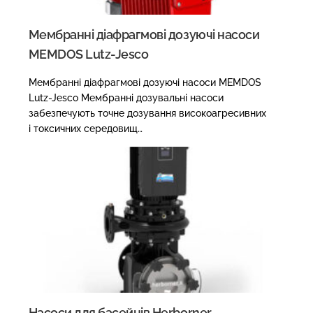
Мембранні діафрагмові дозуючі насоси
MEMDOS Lutz-Jesco
Мембранні діафрагмові дозуючі насоси MEMDOS
Lutz-Jesco Мембранні дозувальні насоси
забезпечують точне дозування високоагресивних
і токсичних середовищ…
Насоси для басейнів Herborner