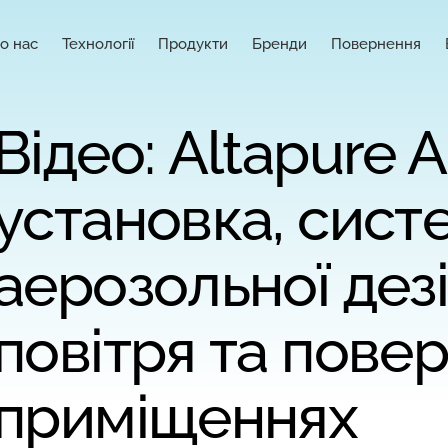
о нас
Технології
Продукти
Бренди
Повернення
Відео: Altapure 
установка, сист
аерозольної дезі
повітря та повер
приміщеннях