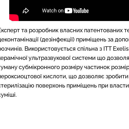
Експерт та розробник власних патентованих т
деконтамінації (дезінфекції) приміщень за до
розчинів. Використовується спільна з ITT Exeli
керамічної ультразвукової системи що дозвол
туману субмікронного розміру частинок розмір
пероксиоцтової кислоти, що дозволяє зробити 
стерилізацію поверхонь приміщень при власти
суміші.