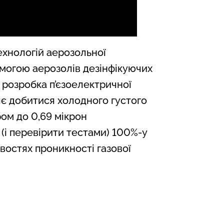
ехнологій аерозольної
помогою аерозолів дезінфікуючих
s розробка п’єзоелектричної
яє добитися холодного густого
ом до 0,69 мікрон
(і перевірити тестами) 100%-у
востях проникності газової