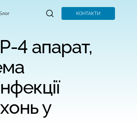
КОНТАКТИ
Блог
AP-4 апарат,
ема
нфекції
хонь у