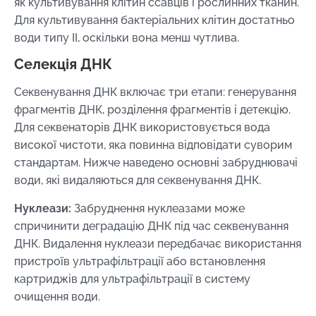
як культивування клітин ссавців і рослинних тканин.
Для культивування бактеріальних клітин достатньо
води типу II, оскільки вона менш чутлива.
Селекція ДНК
Секвенування ДНК включає три етапи: генерування
фрагментів ДНК, розділення фрагментів і детекцію.
Для секвенаторів ДНК використовується вода
високої чистоти, яка повинна відповідати суворим
стандартам. Нижче наведено основні забруднювачі
води, які видаляються для секвенування ДНК.
Нуклеази:
Забруднення нуклеазами може
спричинити деградацію ДНК під час секвенування
ДНК. Видалення нуклеази передбачає використання
пристроїв ультрафільтрації або встановлення
картриджів для ультрафільтрації в систему
очищення води.