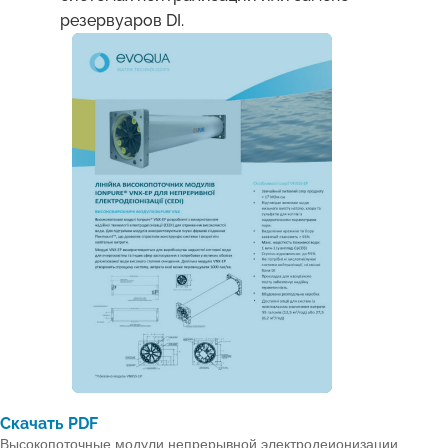
резервуаров DI.
Скачать PDF
Высокопоточные модули непрерывной электродеионизации