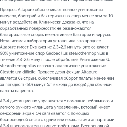
Процесс Altapure обеспечивает полное уничтожение
вирусов, бактерий и бактериальных спор менее чем за 10
минут воздействия. Клинически доказано, что на
обработанных поверхностях не размножаются
бактериальные споры, вегетативные бактерии и вирусы.
Независимая лаборатория установила, что процесс
Altapure имеет D-значение 2,3–2,6 минуты (что означает
90% уничтожение спор Geobacillus stearothermophilus в
течение 2,3–2,6 минут после обработки). Уничтожение G.
stearothermophilus означает аналогичное уничтожение
Clostridium difficile. Процесс дезинфекции Altapure
является быстрым, обеспечивая оборот палаты менее чем
за пятьдесят (50) минут (от выхода до входа) для обычной
палаты пациента.
AP-4 дистанционно управляется с помощью небольшого и
легкого ручного «планшета управления», который имеет
сенсорный экран. Он связывается с помощью
беспроводной связи с одним или несколькими аппаратами
AP-4 и вспомогательными устройствами. Беспроводной