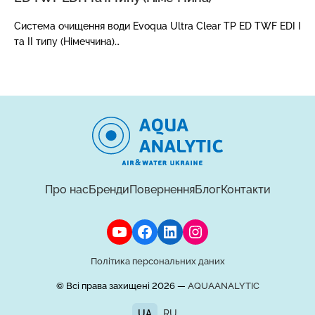
Система очищення води Evoqua Ultra Clear TP ED TWF EDI I
та II типу (Німеччина)…
Про нас
Бренди
Повернення
Блог
Контакти
YouTube
Facebook
LinkedIn
Instagram
Політика персональних даних
© Всі права захищені 2026 —
AQUAANALYTIC
UA
RU